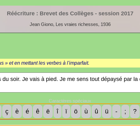
Réécriture : Brevet des Collèges - session
2017
Jean Giono, Les vraies richesses, 1936
 » et en mettant les verbes à l'imparfait.
Caractères spéciaux
ç
è
é
ê
ë
î
ï
ö
ù
û
ü
-
;
?