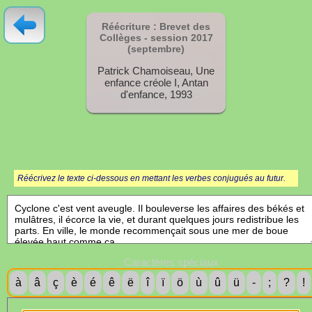
Réécriture : Brevet des
Collèges - session
2017
(septembre)
Patrick Chamoiseau, Une
enfance créole I, Antan
d'enfance, 1993
Réécrivez le texte ci-dessous en mettant les verbes conjugués au futur.
Caractères spéciaux
à
â
ç
è
é
ê
ë
î
ï
ö
ù
û
ü
-
;
?
!