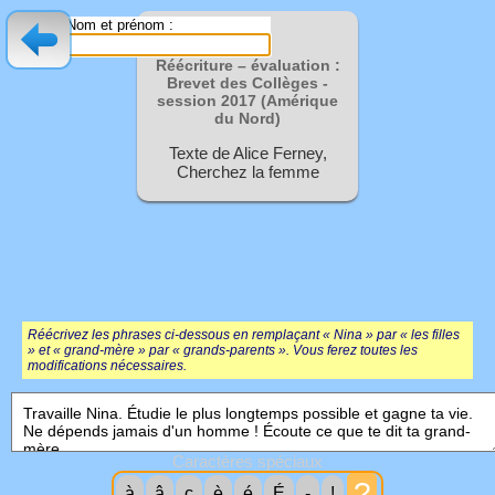
Nom et prénom :
Réécriture – évaluation :
Brevet des Collèges -
session
2017 (Amérique
du Nord)
Texte de Alice Ferney,
Cherchez la femme
Réécrivez les phrases ci-dessous en remplaçant « Nina » par « les filles
» et « grand-mère » par « grands-parents ». Vous ferez toutes les
modifications nécessaires.
Caractères spéciaux
?
à
â
ç
è
é
É
-
!