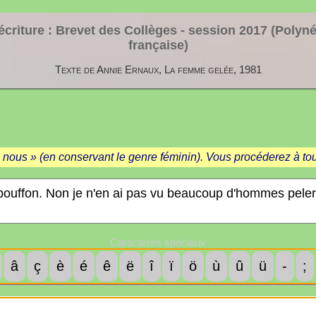
écriture : Brevet des Collèges - session
2017 (Polyné
française)
Texte de Annie Ernaux, La femme gelée, 1981
 nous » (en conservant le genre féminin). Vous procéderez à tou
Caractères spéciaux
â
ç
è
é
ê
ë
î
ï
ö
ù
û
ü
-
;