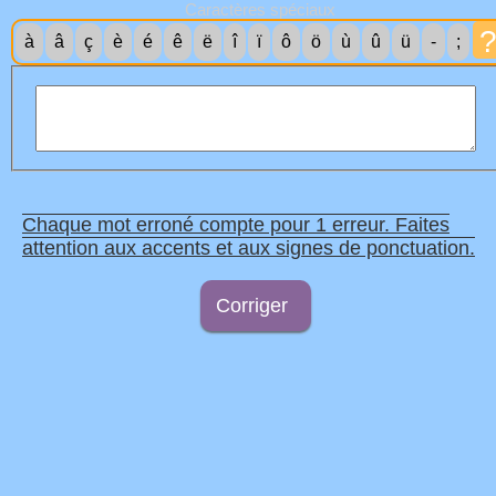
Caractères spéciaux
à
â
ç
è
é
ê
ë
î
ï
ô
ö
ù
û
ü
-
;
Chaque mot erroné compte pour 1 erreur. Faites
attention aux accents et aux signes de ponctuation.