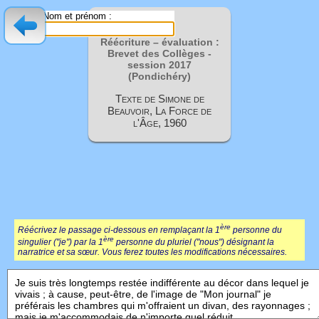
Nom et prénom :
Réécriture – évaluation :
Brevet des Collèges -
session
2017
(Pondichéry)
Texte de Simone de
Beauvoir, La Force de
l'Âge, 1960
ère
Réécrivez le passage ci-dessous en remplaçant la 1
personne du
ère
singulier ("je") par la 1
personne du pluriel ("nous") désignant la
narratrice et sa sœur. Vous ferez toutes les modifications nécessaires.