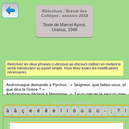
Réécriture : Brevet des
Collèges - session
2018
Texte de Marcel Aymé,
Uranus, 1948
Réécrivez les deux phrases ci-dessous au discours indirect en mettant le
verbe introducteur au passé simple. Vous ferez toutes les modifications
nécessaires.
Caractères spéciaux
à
â
ç
è
é
ê
ë
î
ï
ö
ù
û
ü
-
;
?
!