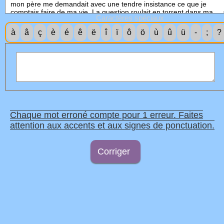
Caractères spéciaux
à
â
ç
è
é
ê
ë
î
ï
ô
ö
ù
û
ü
-
;
?
Chaque mot erroné compte pour 1 erreur. Faites
attention aux accents et aux signes de ponctuation.