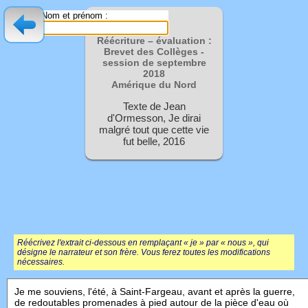
Nom et prénom :
Réécriture – évaluation :
Brevet des Collèges -
session de septembre
2018
Amérique du Nord
Texte de Jean
d'Ormesson, Je dirai
malgré tout que cette vie
fut belle, 2016
Réécrivez l'extrait ci-dessous en remplaçant « je » par « nous », qui
désigne le narrateur et son frère. Vous ferez toutes les modifications
nécessaires.