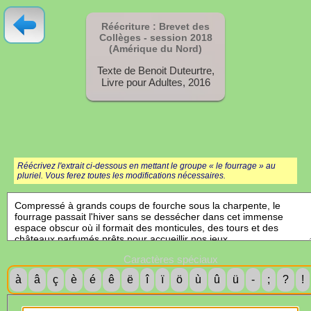
Réécriture : Brevet des
Collèges - session
2018
(Amérique du Nord)
Texte de Benoit Duteurtre,
Livre pour Adultes, 2016
Réécrivez l'extrait ci-dessous en mettant le groupe « le fourrage » au
pluriel. Vous ferez toutes les modifications nécessaires.
Caractères spéciaux
à
â
ç
è
é
ê
ë
î
ï
ö
ù
û
ü
-
;
?
!