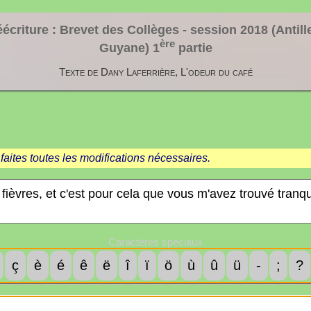
écriture : Brevet des Collèges - session
2018 (Antill
ère
Guyane)
1
partie
Texte de Dany Laferrière, L'odeur du café
faites toutes les modifications nécessaires.
Caractères spéciaux
ç
è
é
ê
ë
î
ï
ö
ù
û
ü
-
;
?