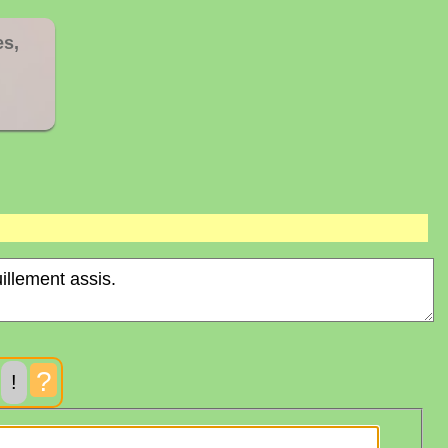
es,
?
!