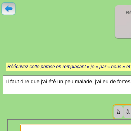
Ré
Réécrivez cette phrase en remplaçant « je » par « nous » et 
à
â