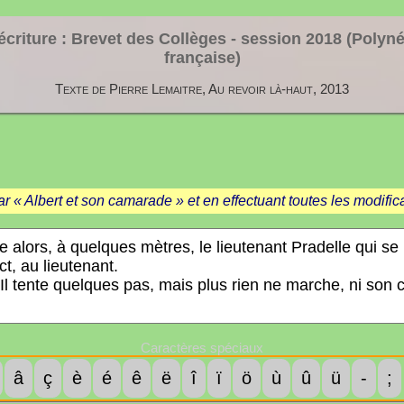
écriture : Brevet des Collèges - session
2018 (Polyné
française)
Texte de Pierre Lemaitre, Au revoir là-haut, 2013
 « Albert et son camarade » et en effectuant toutes les modifi
Caractères spéciaux
â
ç
è
é
ê
ë
î
ï
ö
ù
û
ü
-
;