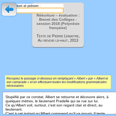
Nom et prénom :
Réécriture – évaluation :
Brevet des Collèges -
session
2018 (Polynésie
française)
Texte de Pierre Lemaitre,
Au revoir là-haut, 2013
Recopiez le passage ci-dessous en remplaçant « Albert » par « Albert et
son camarade » et en effectuant toutes les modifications grammaticales
nécessaires.