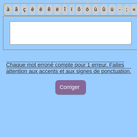
Caractères spéciaux
à
â
ç
è
é
ê
ë
î
ï
ô
ö
ù
û
ü
-
;
«
Chaque mot erroné compte pour 1 erreur. Faites
attention aux accents et aux signes de ponctuation.