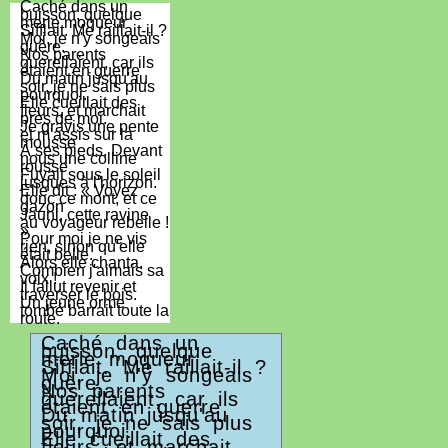
Caché dans un
buisson, quelque
merle moqueur
Sifflait. Me raillait-il ?
Moi, je n'y songeais
guère.
Nos parents
querellaient, car ils
étaient en guerre
Du matin jusqu'au
soir, je ne sais plus
pourquoi.
Elle cueillait des
fleurs, et marchait
près de moi.
Je gravis une pente
et m'assis sur la
mousse
À ses pieds. Devant
nous une colline
rousse
Fuyait sous le soleil
jusques à l'horizon.
Elle dit : « Voyez
donc ce mont, et ce
gazon
Jauni, cette ravine
au voyageur rebelle !
»
Pour moi je ne vis
rien, sinon qu'elle
était belle.
Alors elle chanta.
Combien j'aimais sa
voix !
Il fallut revenir et
traverser le bois.
Un jeune orme
tombé barrait toute la
route.