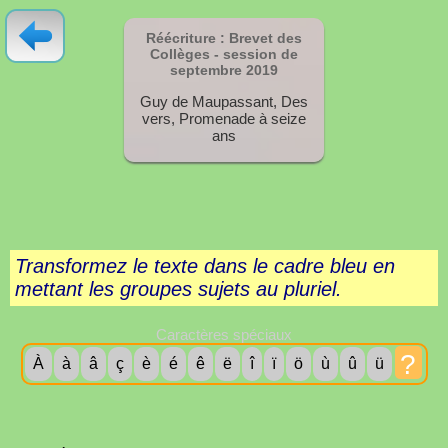
Réécriture : Brevet des
Collèges - session de
septembre
2019
Guy de Maupassant, Des
vers, Promenade à seize
ans
Transformez le texte dans le cadre bleu en
mettant les groupes sujets au pluriel.
Caractères spéciaux
?
À
à
â
ç
è
é
ê
ë
î
ï
ö
ù
û
ü