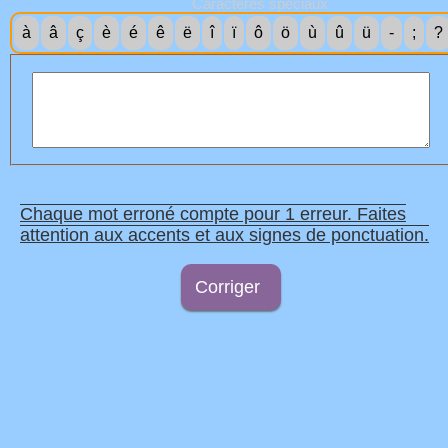
Caractères spéciaux
à
â
ç
è
é
ê
ë
î
ï
ô
ö
ù
û
ü
-
;
?
Chaque mot erroné compte pour 1 erreur. Faites
attention aux accents et aux signes de ponctuation.