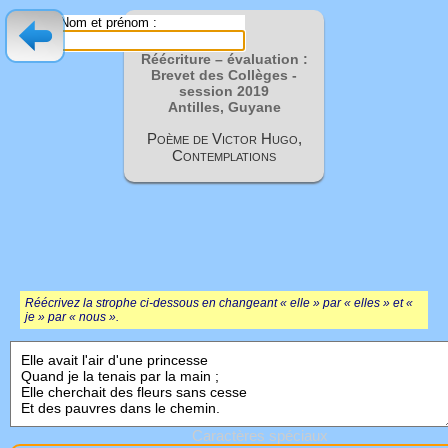
Nom et prénom :
Réécriture – évaluation :
Brevet des Collèges -
session
2019
Antilles, Guyane
Poème de Victor Hugo,
Contemplations
Réécrivez la strophe ci-dessous en changeant « elle » par « elles » et «
je » par « nous ».
Caractères spéciaux