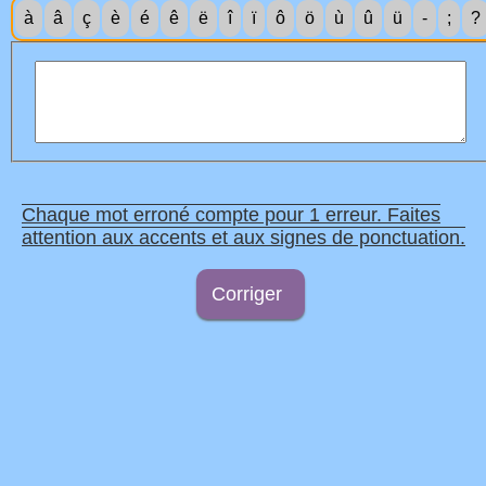
à
â
ç
è
é
ê
ë
î
ï
ô
ö
ù
û
ü
-
;
?
Chaque mot erroné compte pour 1 erreur. Faites
attention aux accents et aux signes de ponctuation.