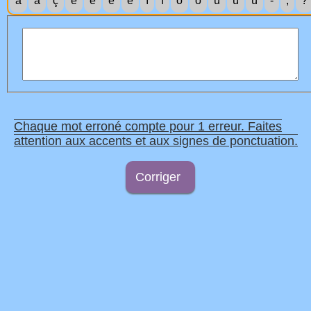
à
â
ç
è
é
ê
ë
î
ï
ô
ö
ù
û
ü
-
;
?
Chaque mot erroné compte pour 1 erreur. Faites
attention aux accents et aux signes de ponctuation.