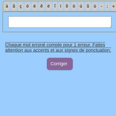
à
â
ç
è
é
ê
ë
î
ï
ô
ö
ù
û
ü
-
;
«
Chaque mot erroné compte pour 1 erreur. Faites
attention aux accents et aux signes de ponctuation.