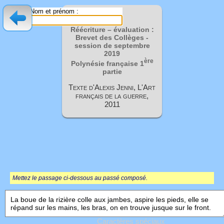
Nom et prénom :
Réécriture – évaluation :
Brevet des Collèges -
session de septembre
2019
ère
Polynésie française 1
partie
Texte d'Alexis Jenni, L'Art
français de la guerre,
2011
Mettez le passage ci-dessous au passé composé.
Caractères spéciaux