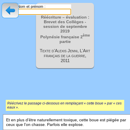
Nom et prénom :
Réécriture – évaluation :
Brevet des Collèges -
session de septembre
2019
ème
Polynésie française 2
partie
Texte d'Alexis Jenni, L'Art
français de la guerre,
2011
Réécrivez le passage ci-dessous en remplaçant « cette boue » par « ces
eaux ».