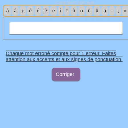
Caractères spéciaux
à
â
ç
è
é
ê
ë
î
ï
ô
ö
ù
û
ü
-
;
«
Chaque mot erroné compte pour 1 erreur. Faites
attention aux accents et aux signes de ponctuation.