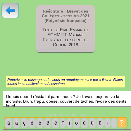
Réécriture : Brevet des
Collèges - session
2021
(Polynésie française)
Texte de Eric-Emmanuel
SCHMITT, Madame
Pylinska et le secret de
Chopin, 2018
Réécrivez le passage ci-dessous en remplaçant « il » par « ils ».». Faites
toutes les modifications nécessaires.
Caractères spéciaux
?
à
â
ç
è
é
ê
ë
î
ï
ö
ù
û
ü
-
;