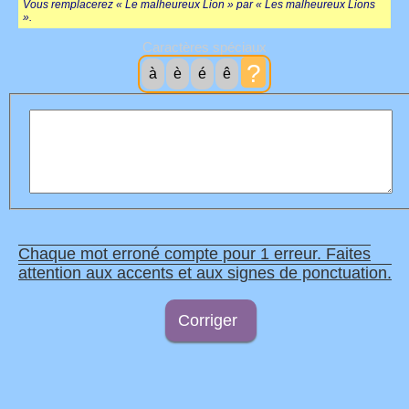
Vous remplacerez « Le malheureux Lion » par « Les malheureux Lions
».
Caractères spéciaux
?
à
è
é
ê
Chaque mot erroné compte pour 1 erreur. Faites
attention aux accents et aux signes de ponctuation.