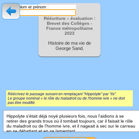
Nom et prénom :
Réécriture – évaluation :
Brevet des Collèges -
France métropolitaine
2023
Histoire de ma vie de
George Sand.
Réécrivez le passage suivant en remplaçant "Hippolyte" par "ils".
Le groupe nominal « le rôle du maladroit ou de l'homme ivre » ne doit
pas être modifié.
Caractères spéciaux