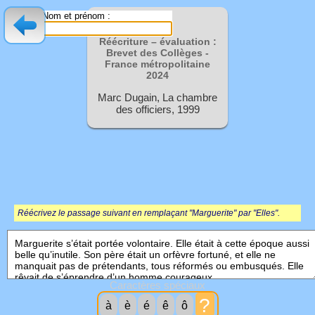
Nom et prénom :
Réécriture – évaluation :
Brevet des Collèges -
France métropolitaine
2024
Marc Dugain, La chambre
des officiers, 1999
Réécrivez le passage suivant en remplaçant "Marguerite" par "Elles".
Caractères spéciaux
?
à
è
é
ê
ô