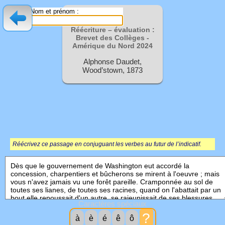
Nom et prénom :
Réécriture – évaluation :
Brevet des Collèges -
Amérique du Nord
2024
Alphonse Daudet,
Wood’stown, 1873
Réécrivez ce passage en conjuguant les verbes au futur de l’indicatif.
Caractères spéciaux
?
à
è
é
ê
ô