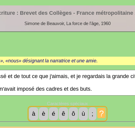
riture : Brevet des Collèges - France métropolitaine
Simone de Beauvoir, La force de l'âge, 1960
, «nous» désignant la narratrice et une amie.
Caractères spéciaux
?
à
è
é
ê
ô
ù
;