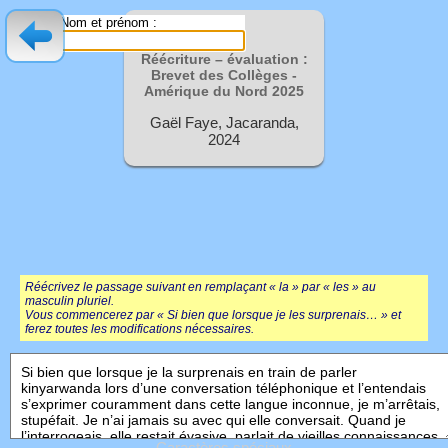
Nom et prénom :
Réécriture – évaluation :
Brevet des Collèges -
Amérique du Nord
2025
Gaël Faye, Jacaranda,
2024
Réécrivez le passage suivant en remplaçant « la » par « les » au
masculin pluriel.
Vous commencerez par « Si bien que lorsque je les surprenais… » et
ferez toutes les modifications nécessaires.
Caractères spéciaux