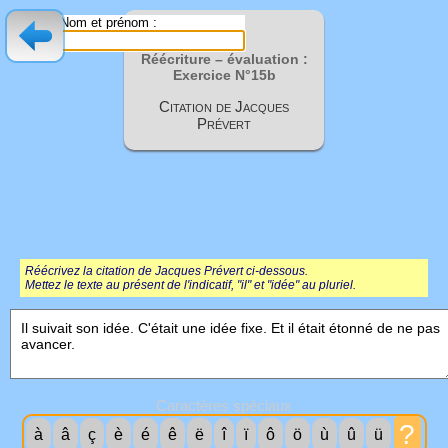
Nom et prénom :
Réécriture – évaluation :
Exercice N°15b
Citation de Jacques
Prévert
Réécrivez la citation de Jacques Prévert ci-dessous.
Mettez le texte au présent de l'indicatif, "il" et "idée" au pluriel.
Caractères spéciaux
?
à
â
ç
è
é
ê
ë
î
ï
ô
ö
ù
û
ü