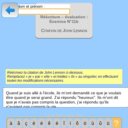
Nom et prénom :
Réécriture – évaluation :
Exercice N°11b
Citation de John Lennon
Réécrivez la citation de John Lennon ci-dessous.
Remplacez « je » par « elle » et mettez « ils » au singulier, en effectuant
toutes les modifications nécessaires.
Caractères spéciaux
?
à
â
ç
è
é
ê
ë
î
ï
ô
ö
ù
û
ü