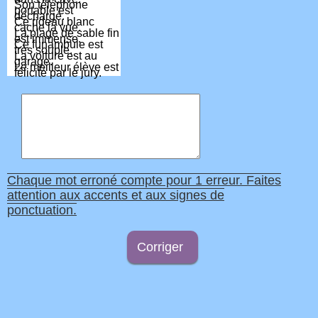
Son téléphone
portable est
déchargé.
Ce rideau blanc
cache la vue.
La plage de sable fin
est immense.
Ce funambule est
très souple.
La voiture est au
garage.
Le meilleur élève est
félicité par le jury.
Chaque mot erroné compte pour 1 erreur. Faites
attention aux accents et aux signes de
ponctuation.