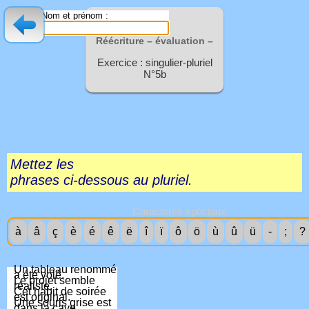
Nom et prénom :
Réécriture – évaluation –
Exercice : singulier-pluriel
N°5b
Mettez les
phrases ci-dessous au pluriel.
Caractères spéciaux
à
â
ç
è
é
ê
ë
î
ï
ô
ö
ù
û
ü
-
;
?
Un tableau renommé
a été volé.
Le projet semble
réaliste.
Cet habit de soirée
est original.
Une souris grise est
dans la cave.