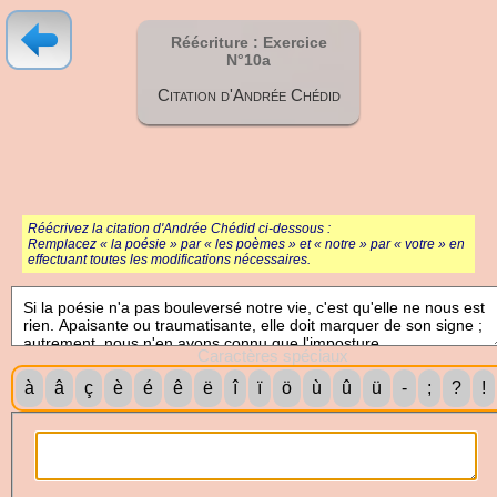
Réécriture : Exercice
N°10a
Citation d'Andrée Chédid
Réécrivez la citation d'Andrée Chédid ci-dessous :
Remplacez « la poésie » par « les poèmes » et « notre » par « votre » en
effectuant toutes les modifications nécessaires.
Caractères spéciaux
à
â
ç
è
é
ê
ë
î
ï
ö
ù
û
ü
-
;
?
!