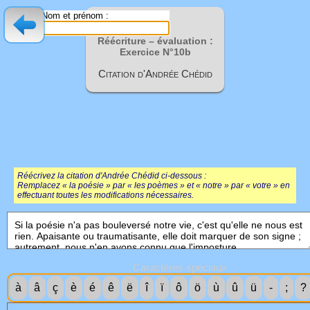
Nom et prénom :
Réécriture – évaluation :
Exercice N°10b
Citation d'Andrée Chédid
Réécrivez la citation d'Andrée Chédid ci-dessous :
Remplacez « la poésie » par « les poèmes » et « notre » par « votre » en
effectuant toutes les modifications nécessaires.
Caractères spéciaux
à
â
ç
è
é
ê
ë
î
ï
ô
ö
ù
û
ü
-
;
?