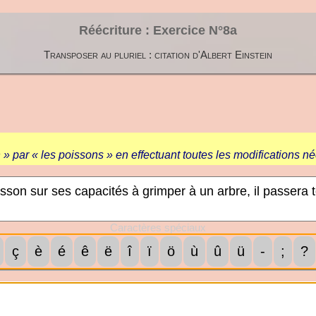
Réécriture : Exercice N°8a
Transposer au pluriel : citation d'Albert Einstein
 par « les poissons » en effectuant toutes les modifications né
Caractères spéciaux
ç
è
é
ê
ë
î
ï
ö
ù
û
ü
-
;
?