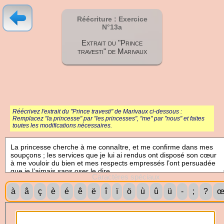
Réécriture : Exercice
N°13a
Extrait du "Prince
travesti" de Marivaux
Réécrivez l'extrait du "Prince travesti" de Marivaux ci-dessous :
Remplacez "la princesse" par "les princesses", "me" par "nous" et faites
toutes les modifications nécessaires.
Caractères spéciaux
à
â
ç
è
é
ê
ë
î
ï
ö
ù
û
ü
-
;
?