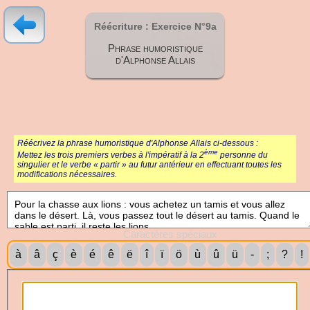
Réécriture : Exercice N°9a
Phrase humoristique
d'Alphonse Allais
Réécrivez la phrase humoristique d'Alphonse Allais ci-dessous :
ème
Mettez les trois premiers verbes à l'impératif à la 2
personne du
singulier et le verbe « partir » au futur antérieur en effectuant toutes les
modifications nécessaires.
Caractères spéciaux
à
â
ç
è
é
ê
ë
î
ï
ö
ù
û
ü
-
;
?
!