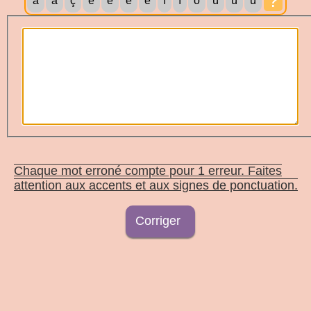
?
à
â
ç
è
é
ê
ë
î
ï
ö
ù
û
ü
Chaque mot erroné compte pour 1 erreur. Faites
attention aux accents et aux signes de ponctuation.