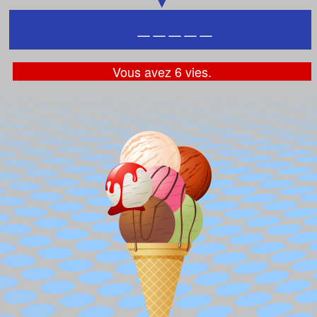
_
_
_
_
_
Vous avez 6 vies.