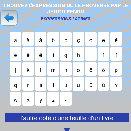
T
R
O
U
V
E
Z
L
'
E
X
P
R
E
S
S
I
O
N
O
U
L
E
P
R
O
V
E
R
B
E
P
A
R
L
E
J
E
U
D
U
P
E
N
D
U
EXPRESSIONS LATINES
a
à
â
b
c
ç
d
e
é
è
ê
ë
f
g
h
i
î
ï
j
k
l
m
n
o
ô
ö
p
q
r
s
t
u
ù
û
ü
v
w
x
y
z
-
l'autre côté d'une feuille d'un livre
▼