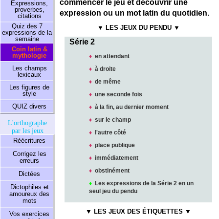
commencer le jeu et découvrir une
Expressions,
proverbes,
expression ou un mot latin du quotidien.
citations
Quiz des 7
▼ LES JEUX DU PENDU ▼
expressions de la
semaine
Série 2
Coin latin &
mythologie
♦
en attendant
Les champs
♦
à droite
lexicaux
♦
de même
Les figures de
style
♦
une seconde fois
QUIZ divers
♦
à la fin, au dernier moment
♦
sur le champ
L'orthographe
par les jeux
♦
l'autre côté
Réécritures
♦
place publique
Corrigez les
♦
immédiatement
erreurs
♦
obstinément
Dictées
♦
Les expressions de la
Série 2
en un
Dictophiles et
seul jeu du pendu
amoureux des
mots
▼ LES JEUX DES ÉTIQUETTES ▼
Vos exercices