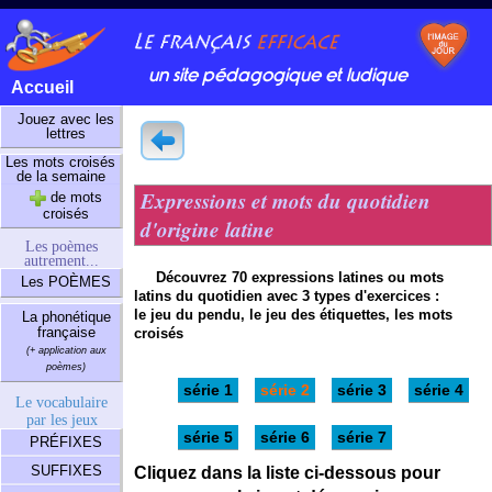
un site pédagogique et ludique
Accueil
Jouez avec les
lettres
Les mots croisés
de la semaine
Expressions et mots du quotidien
de mots
croisés
d'origine latine
Les poèmes
autrement...
Découvrez 70 expressions latines ou mots
Les POÈMES
latins du quotidien avec 3 types d'exercices :
le jeu du pendu, le jeu des étiquettes, les mots
La phonétique
française
croisés
(+ application aux
poèmes)
série 1
série 2
série 3
série 4
Le vocabulaire
par les jeux
série 5
série 6
série 7
PRÉFIXES
SUFFIXES
Cliquez dans la liste ci-dessous pour