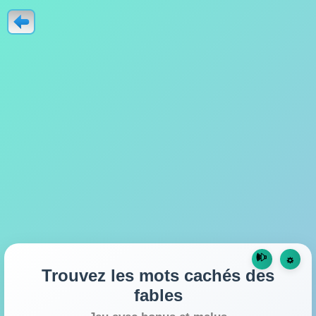
🕪
☼
Trouvez les mots cachés des
fables