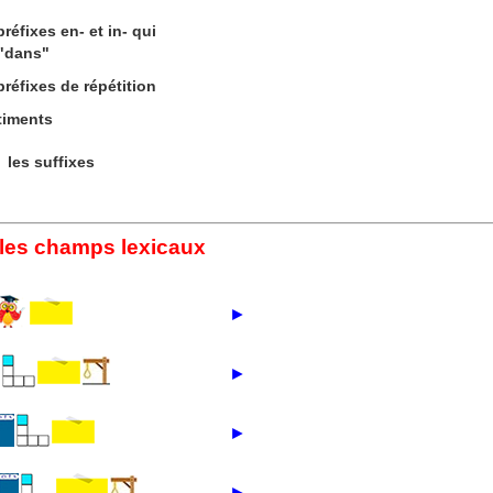
réfixes en- et in- qui
 "dans"
réfixes de répétition
timents
les suffixes
 les champs lexicaux
►
►
►
►