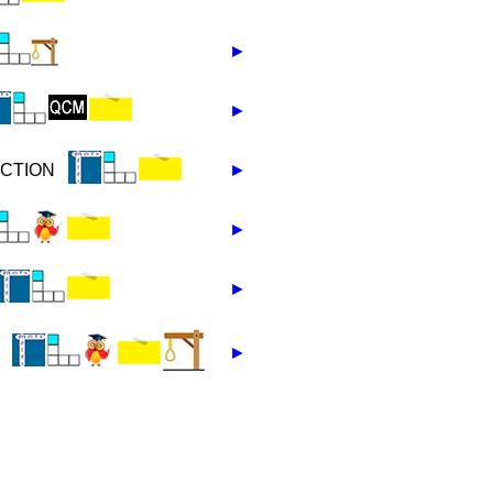
►
►
ICTION
►
►
►
►