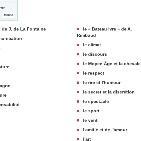
 de J. de La Fontaine
■
le « Bateau ivre » de A.
Rimbaud
unication
■
le climat
e
■
le discours
■
le Moyen Âge et la chevale
ature
■
le respect
■
le rire et l'humour
agne
■
le secret et la discrétion
ure
■
le spectacle
nsabilité
■
le sport
■
le vent
■
l'amitié et de l'amour
■
l'art