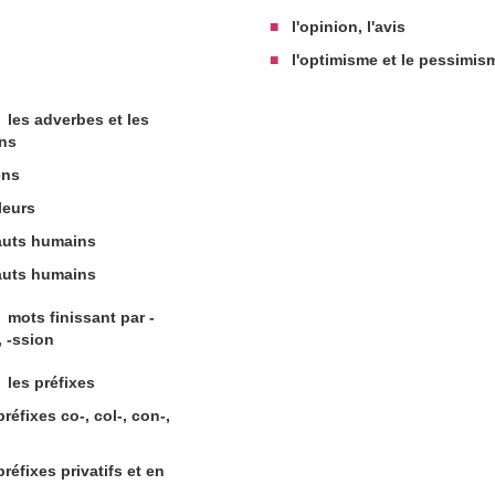
■
l'opinion, l'avis
■
l'optimisme et le pessimis
les adverbes et les
ons
ens
leurs
auts humains
auts humains
mots finissant par -
, -ssion
les préfixes
réfixes co-, col-, con-,
réfixes privatifs et en