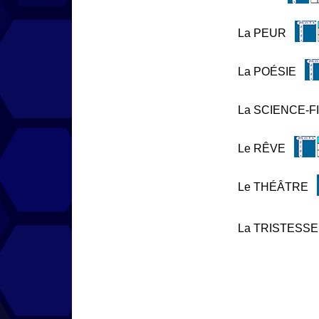
La PEUR
La POÉSIE
La SCIENCE-F
Le RÊVE
Le THÉÂTRE
La TRISTESSE