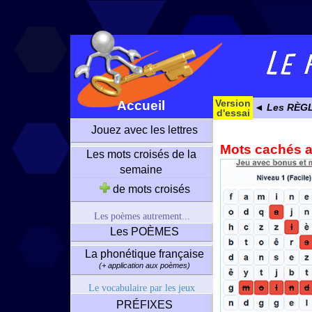
Version
Accueil
◄ Les RÈG
d'essai
Jouez avec les lettres
Mots cachés av
Les mots croisés de la
semaine
de mots croisés
Les poèmes autrement...
Les POÈMES
La phonétique française
(+ application aux poèmes)
Le vocabulaire par les jeux
PRÉFIXES