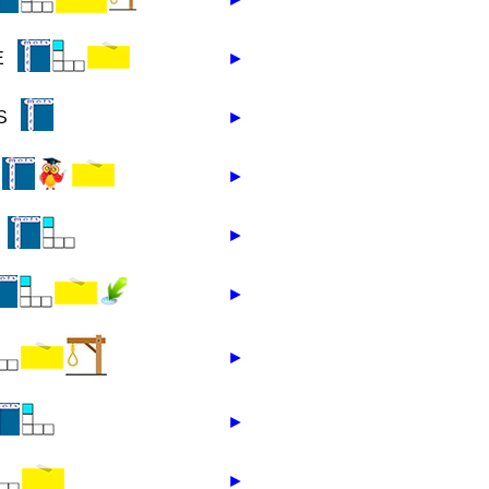
E
►
S
►
►
►
►
►
►
►