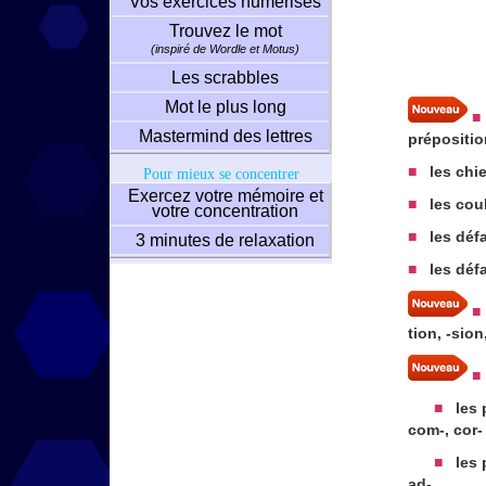
Vos exercices numérisés
Trouvez le mot
(inspiré de Wordle et Motus)
Les scrabbles
Mot le plus long
■
Mastermind des lettres
prépositi
■
les chi
Pour mieux se concentrer
Exercez votre mémoire et
■
les cou
votre concentration
■
les déf
3 minutes de relaxation
■
les déf
■
tion, -sion
■
■
les p
com-, cor-
■
les p
ad-