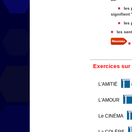
■
les p
signifient
■
les p
■
les sen
■
Exercices sur
L'AMITIÉ
L'AMOUR
Le CINÉMA
La COLÈRE