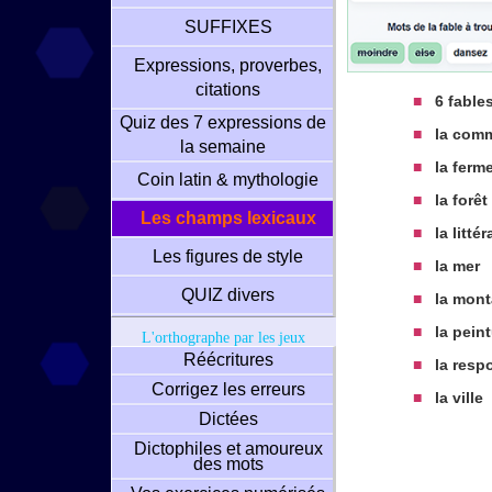
SUFFIXES
Expressions, proverbes,
citations
■
6 fables
Quiz des 7 expressions de
■
la comm
la semaine
■
la ferm
Coin latin & mythologie
■
la forêt
Les champs lexicaux
■
la littér
Les figures de style
■
la mer
QUIZ divers
■
la mont
■
la peint
L'orthographe par les jeux
Réécritures
■
la respo
Corrigez les erreurs
■
la ville
Dictées
Dictophiles et amoureux
des mots