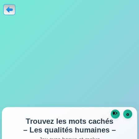
🕪
☼
Trouvez les mots cachés
– Les qualités humaines –