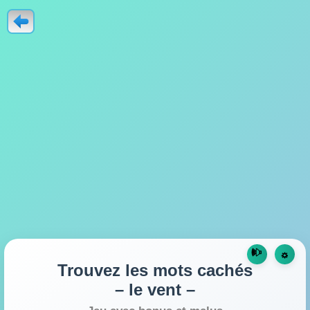
🕪
☼
Trouvez les mots cachés
– le vent –