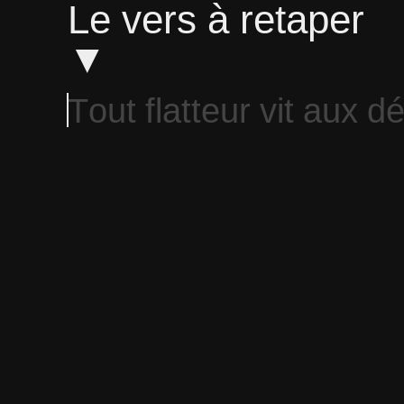
Le vers à retaper
▼
T
o
u
t
f
l
a
t
t
e
u
r
v
i
t
a
u
x
d