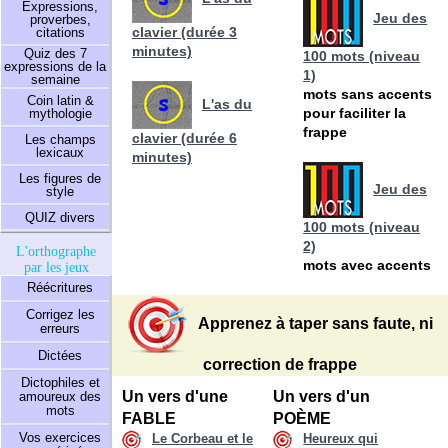
Expressions,
Jeu des
proverbes,
clavier (durée 3
citations
minutes)
Quiz des 7
100 mots (niveau
expressions de la
1)
semaine
mots sans accents
Coin latin &
L'as du
pour faciliter la
mythologie
frappe
clavier (durée 6
Les champs
lexicaux
minutes)
Les figures de
Jeu des
style
QUIZ divers
100 mots (niveau
2)
L'orthographe
mots avec accents
par les jeux
Réécritures
Corrigez les
Apprenez à taper sans faute, ni
erreurs
Dictées
correction de frappe
Dictophiles et
Un vers d'une
Un vers d'un
amoureux des
mots
FABLE
POÈME
Vos exercices
Le Corbeau et le
Heureux qui