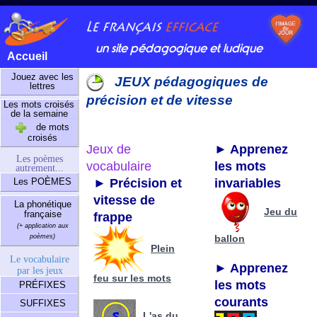
un site pédagogique et ludique
Accueil
Jouez avec les
JEUX pédagogiques de
lettres
précision et de vitesse
Les mots croisés
de la semaine
de mots
croisés
Jeux de
► Apprenez
Les poèmes
vocabulaire
les mots
autrement...
Les POÈMES
► Précision et
invariables
vitesse de
La phonétique
Jeu du
française
frappe
(+ application aux
poèmes)
ballon
Plein
Le vocabulaire
► Apprenez
par les jeux
feu sur les mots
les mots
PRÉFIXES
courants
SUFFIXES
L'as du