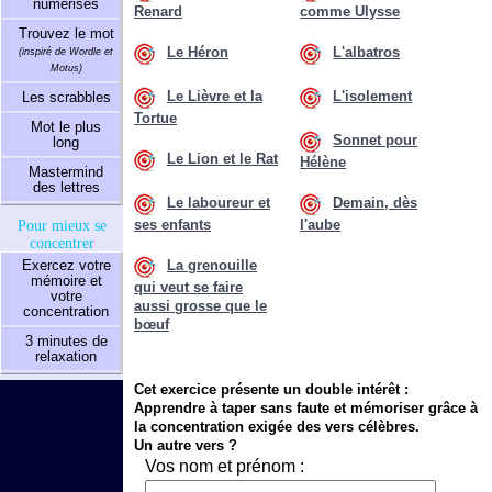
numérisés
Renard
comme Ulysse
Trouvez le mot
Le Héron
L'albatros
(inspiré de Wordle et
Motus)
Le Lièvre et la
L'isolement
Les scrabbles
Tortue
Mot le plus
Sonnet pour
long
Le Lion et le Rat
Hélène
Mastermind
des lettres
Le laboureur et
Demain, dès
Pour mieux se
ses enfants
l'aube
concentrer
Exercez votre
La grenouille
mémoire et
qui veut se faire
votre
aussi grosse que le
concentration
bœuf
3 minutes de
relaxation
Cet exercice présente un double intérêt :
Apprendre à taper sans faute et mémoriser grâce à
la concentration exigée des vers célèbres.
Un autre vers ?
Vos nom et prénom :