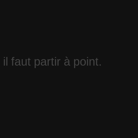
i
l
f
a
u
t
p
a
r
t
i
r
à
p
o
i
n
t
.