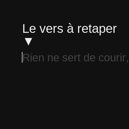
Le vers à retaper
▼
R
i
e
n
n
e
s
e
r
t
d
e
c
o
u
r
i
r
,