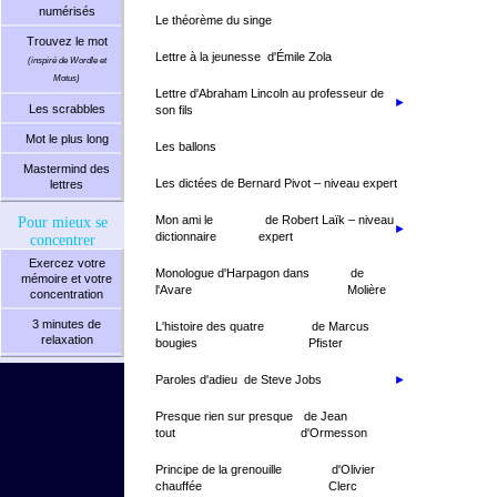
numérisés
Le théorème du singe
Trouvez le mot
Lettre à la jeunesse
d'Émile Zola
(inspiré de Wordle et
Motus)
Lettre d'Abraham Lincoln au professeur de
►
Les scrabbles
son fils
Mot le plus long
Les ballons
Mastermind des
Les dictées de Bernard Pivot – niveau expert
lettres
Pour mieux se
Mon ami le
de Robert Laïk – niveau
►
dictionnaire
expert
concentrer
Exercez votre
Monologue d'Harpagon dans
de
mémoire et votre
l'Avare
Molière
concentration
3 minutes de
L'histoire des quatre
de Marcus
relaxation
bougies
Pfister
Paroles d'adieu
de Steve Jobs
►
Presque rien sur presque
de Jean
tout
d'Ormesson
Principe de la grenouille
d'Olivier
chauffée
Clerc