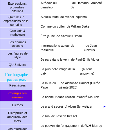
À l'école du
de Hamadou Ampaté
Expressions,
proverbes,
caméléon
Ba
citations
À qui la faute
de Michel Piquemal
Quiz des 7
expressions de la
semaine
Comme un voilier
de William Blake
Coin latin &
mythologie
Être jeune
de Samuel Ullman
Les champs
Interrogations autour de
de Jean
lexicaux
l'essentiel
Onimus
Les figures de
style
Je pars dans le vent
de Paul-Émile Victor
QUIZ divers
La plus belle image de la
(auteur
paix
anonyme)
L'orthographe
par les jeux
La mule du
de Alphonse Daudet (Dictée
Réécritures
Pape
géante 2023)
Corrigez les
Le bonheur dans l'action
d'André Maurois
erreurs
Dictées
Le grand secret
d' Albert Schweitzer
►
Dictophiles et
Le lion
de Joseph Kessel
amoureux des
mots
Le pouvoir de l'engagement
de W.H Murray
Vos exercices