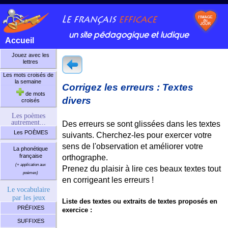
un site pédagogique et ludique
Accueil
Jouez avec les
lettres
Les mots croisés de
la semaine
Corrigez les erreurs : Textes
de mots
divers
croisés
Les poèmes
autrement...
Des erreurs se sont glissées dans les textes
Les POÈMES
suivants. Cherchez-les pour exercer votre
sens de l'observation et améliorer votre
La phonétique
française
orthographe.
(+ application aux
Prenez du plaisir à lire ces beaux textes tout
poèmes)
en corrigeant les erreurs !
Le vocabulaire
par les jeux
Liste des textes ou extraits de textes proposés en
PRÉFIXES
exercice :
SUFFIXES