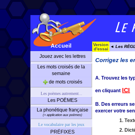
Version
Accueil
◄ Les RÈG
d'essai
Jouez avec les lettres
Corrigez les e
Les mots croisés de la
semaine
A. Trouvez les t
de mots croisés
ICI
en cliquant
Les poèmes autrement...
Les POÈMES
B. Des erreurs se
La phonétique française
exercer votre sen
(+ application aux poèmes)
1. Tex
Le vocabulaire par les jeux
2. Dic
PRÉFIXES