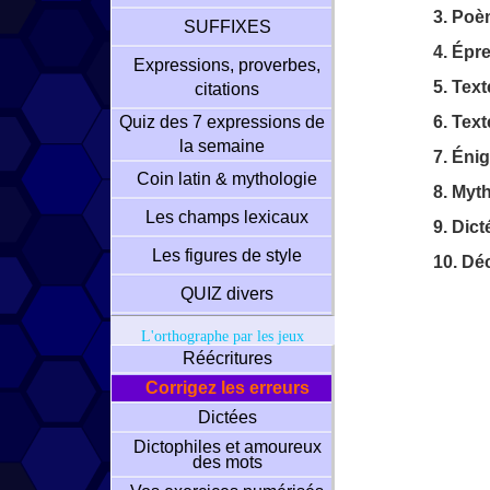
3. Poè
SUFFIXES
4. Épr
Expressions, proverbes,
5. Tex
citations
Quiz des 7 expressions de
6. Text
la semaine
7. Éni
Coin latin & mythologie
8. Myt
Les champs lexicaux
9. Dic
Les figures de style
10. Dé
QUIZ divers
L'orthographe par les jeux
Réécritures
Corrigez les erreurs
Dictées
Dictophiles et amoureux
des mots