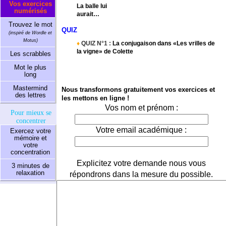
Vos exercices
La balle lui
numérisés
aurait…
Trouvez le mot
QUIZ
(inspiré de Wordle et
Motus)
♦
QUIZ N°1 :
La conjugaison dans «Les vrilles de
la vigne» de Colette
Les scrabbles
Mot le plus
long
Mastermind
Nous transformons gratuitement vos exercices et
des lettres
les mettons en ligne !
Vos nom et prénom :
Pour mieux se
concentrer
Votre email académique :
Exercez votre
mémoire et
votre
concentration
Explicitez votre demande nous vous
3 minutes de
relaxation
répondrons dans la mesure du possible.