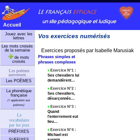
un site pédagogique et ludique
Accueil
Jouez avec les
Vos exercices numérisés
lettres
Les mots croisés
de la semaine
Exercices proposés par Isabelle Marusiak
Phrases simples et
de mots
croisés
phrases complexes
Les poèmes
♦
Exercice N°1 :
autrement...
Ses chevaliers lui
demandèrent…
Les POÈMES
♦
Exercice N°2 :
La phonétique
Ses chevaliers,
française
désarçonnés…
(+ application aux
poèmes)
♦
Exercice N°3 :
Quand
Le
l'enterrement eut
vocabulaire
lieu…
par les jeux
♦
Exercice N°4 :
PRÉFIXES
Michael est
SUFFIXES
surpris…