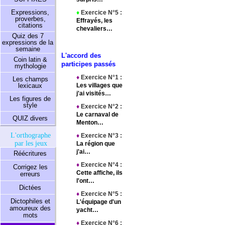
Expressions,
♦
Exercice N°5 :
proverbes,
Effrayés, les
citations
chevaliers…
Quiz des 7
expressions de la
semaine
L'accord des
Coin latin &
participes passés
mythologie
♦
Exercice N°1 :
Les champs
lexicaux
Les villages que
j'ai visités…
Les figures de
style
♦
Exercice N°2 :
Le carnaval de
QUIZ divers
Menton…
L'orthographe
♦
Exercice N°3 :
par les jeux
La région que
j'ai…
Réécritures
♦
Exercice N°4 :
Corrigez les
Cette affiche, ils
erreurs
l'ont…
Dictées
♦
Exercice N°5 :
Dictophiles et
L'équipage d'un
amoureux des
yacht…
mots
♦
Exercice N°6 :