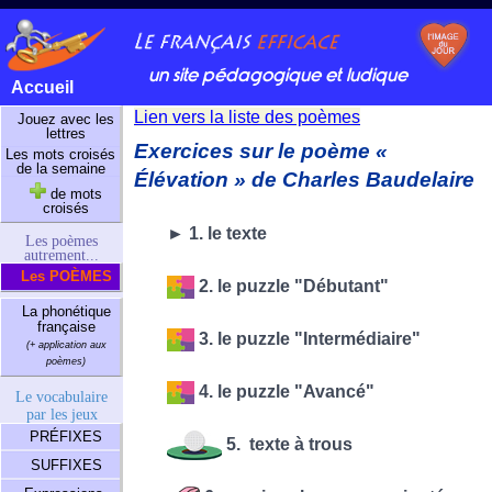
un site pédagogique et ludique
Accueil
Lien vers la liste des poèmes
Jouez avec les
lettres
Exercices sur le poème «
Les mots croisés
de la semaine
Élévation » de Charles Baudelaire
de mots
croisés
► 1. le texte
Les poèmes
autrement...
Les POÈMES
2. le puzzle "Débutant"
La phonétique
française
3. le puzzle "Intermédiaire"
(+ application aux
poèmes)
4. le puzzle "Avancé"
Le vocabulaire
par les jeux
PRÉFIXES
5. texte à trous
SUFFIXES