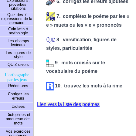
Expressions,
6. corrigez les erreurs ajoutées
proverbes,
citations
Quiz des 7
7. complétez le poème par les «
expressions de la
semaine
e » muets ou les « e » prononcés
Coin latin &
mythologie
8. versification, figures de
Les champs
lexicaux
styles, particularités
Les figures de
style
9. mots croisés sur le
QUIZ divers
vocabulaire du poème
L'orthographe
par les jeux
10. trouvez les mots à la rime
Réécritures
Corrigez les
erreurs
Lien vers la liste des poèmes
Dictées
Dictophiles et
amoureux des
mots
Vos exercices
numérisés