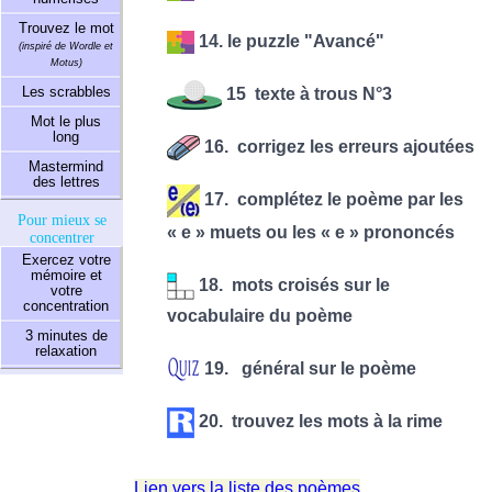
Trouvez le mot
14. le puzzle "Avancé"
(inspiré de Wordle et
Motus)
Les scrabbles
15 texte à trous N°3
Mot le plus
long
16. corrigez les erreurs ajoutées
Mastermind
des lettres
17. complétez le poème par les
Pour mieux se
« e » muets ou les « e » prononcés
concentrer
Exercez votre
mémoire et
18. mots croisés sur le
votre
concentration
vocabulaire du poème
3 minutes de
relaxation
19. général sur le poème
20. trouvez les mots à la rime
Lien vers la liste des poèmes