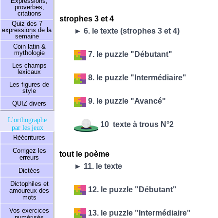
Expressions,
proverbes,
citations
strophes 3 et 4
Quiz des 7
expressions de la
► 6. le texte (strophes 3 et 4)
semaine
Coin latin &
mythologie
7. le puzzle "Débutant"
Les champs
lexicaux
8. le puzzle "Intermédiaire"
Les figures de
style
9. le puzzle "Avancé"
QUIZ divers
L'orthographe
10 texte à trous N°2
par les jeux
Réécritures
Corrigez les
tout le poème
erreurs
► 11. le texte
Dictées
Dictophiles et
12. le puzzle "Débutant"
amoureux des
mots
Vos exercices
13. le puzzle "Intermédiaire"
numérisés