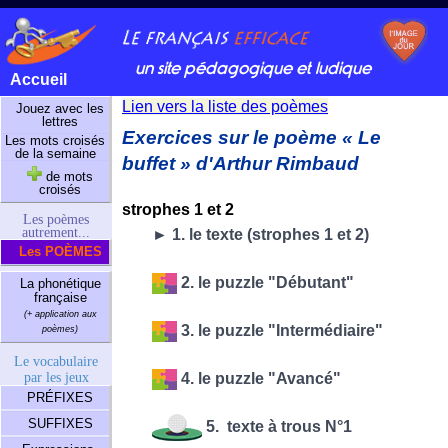
un site pédagogique et ludique
Accueil
Lien vers la liste des poèmes
Jouez avec les
lettres
Exercices sur le poème « Le
Les mots croisés
de la semaine
buffet » d'Arthur Rimbaud
de mots
croisés
strophes 1 et 2
Les poèmes
autrement...
► 1. le texte (strophes 1 et 2)
Les POÈMES
2. le puzzle "Débutant"
La phonétique
française
(+ application aux
3. le puzzle "Intermédiaire"
poèmes)
Le vocabulaire
par les jeux
4. le puzzle "Avancé"
PRÉFIXES
SUFFIXES
5. texte à trous N°1