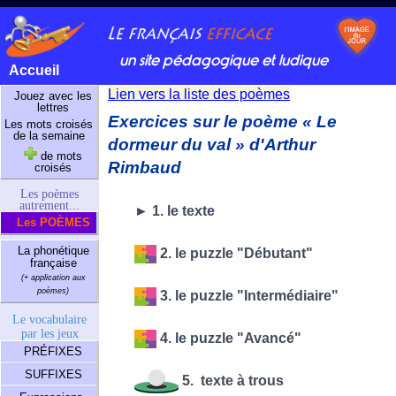
un site pédagogique et ludique
Accueil
Lien vers la liste des poèmes
Jouez avec les
lettres
Exercices sur le poème « Le
Les mots croisés
de la semaine
dormeur du val » d'Arthur
de mots
Rimbaud
croisés
Les poèmes
autrement...
► 1. le texte
Les POÈMES
La phonétique
2. le puzzle "Débutant"
française
(+ application aux
poèmes)
3. le puzzle "Intermédiaire"
Le vocabulaire
par les jeux
4. le puzzle "Avancé"
PRÉFIXES
SUFFIXES
5. texte à trous