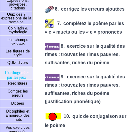
Expressions,
proverbes,
citations
6. corrigez les erreurs ajoutées
Quiz des 7
expressions de la
semaine
7. complétez le poème par les
Coin latin &
« e » muets ou les « e » prononcés
mythologie
Les champs
lexicaux
8. exercice sur la qualité des
Les figures de
rimes : trouvez les rimes pauvres,
style
suffisantes, riches du poème
QUIZ divers
L'orthographe
9. exercice sur la qualité des
par les jeux
Réécritures
rimes : trouvez les rimes pauvres,
Corrigez les
suffisantes, riches du poème
erreurs
(justification phonétique)
Dictées
Dictophiles et
amoureux des
10. quiz de conjugaison sur
mots
le poème
Vos exercices
numérisés