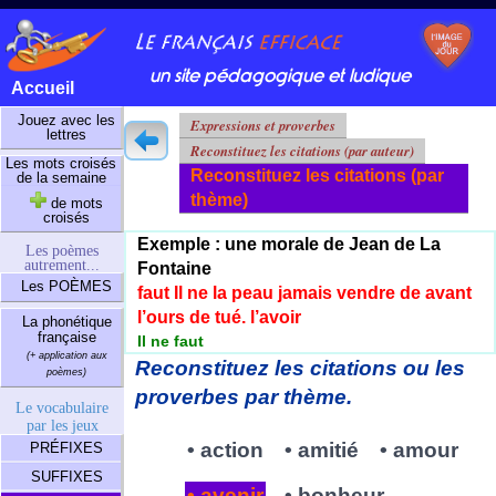
un site pédagogique et ludique
Accueil
Jouez avec les
Expressions et proverbes
lettres
Reconstituez les citations (par auteur)
Les mots croisés
Reconstituez les citations (par
de la semaine
thème)
de mots
croisés
Exemple : une morale de Jean de La
Les poèmes
autrement...
Fontaine
Les POÈMES
faut Il ne la peau jamais vendre de avant
l’ours de tué. l’avoir
La phonétique
française
Il ne faut
(+ application aux
Reconstituez les citations ou les
poèmes)
proverbes par thème.
Le vocabulaire
par les jeux
• action
• amitié
• amour
PRÉFIXES
SUFFIXES
• avenir
• bonheur