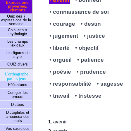
Expressions,
proverbes,
citations
• connaissance de soi
Quiz des 7
expressions de la
• courage
• destin
semaine
Coin latin &
mythologie
• jugement
• justice
Les champs
lexicaux
• liberté
• objectif
Les figures de
style
• orgueil
• patience
QUIZ divers
• poésie
• prudence
L'orthographe
par les jeux
• responsabilité
• sagesse
Réécritures
Corrigez les
• travail
• tristesse
erreurs
Dictées
Dictophiles et
amoureux des
mots
avenir
Vos exercices