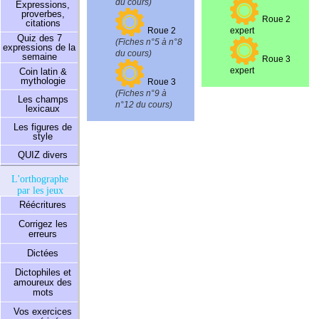
du cours)
Expressions,
proverbes,
Roue 2
citations
Roue 2
expert
Quiz des 7
(Fiches n°5 à n°8
expressions de la
du cours)
semaine
Roue 3
expert
Coin latin &
mythologie
Roue 3
(Fiches n°9 à
Les champs
n°12 du cours)
lexicaux
Les figures de
style
QUIZ divers
L'orthographe
par les jeux
Réécritures
Corrigez les
erreurs
Dictées
Dictophiles et
amoureux des
mots
Vos exercices