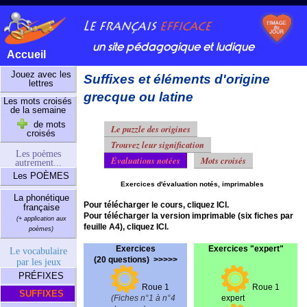
un site pédagogique et ludique
Accueil
Jouez avec les
Suffixes et éléments d'origine
lettres
grecque ou latine
Les mots croisés
de la semaine
de mots
Le puzzle des origines
croisés
Trouvez leur signification
Les poèmes
Évaluations notées
Mots croisés
autrement...
Les POÈMES
Exercices d'évaluation notés, imprimables
La phonétique
Pour télécharger le cours, cliquez
ICI
.
française
Pour télécharger la version imprimable (six fiches par
(+ application aux
feuille A4), cliquez
ICI
.
poèmes)
Exercices
Exercices "expert"
Le vocabulaire
(20 questions) >>>>>
par les jeux
PRÉFIXES
Roue 1
Roue 1
SUFFIXES
(Fiches n°1 à n°4
expert